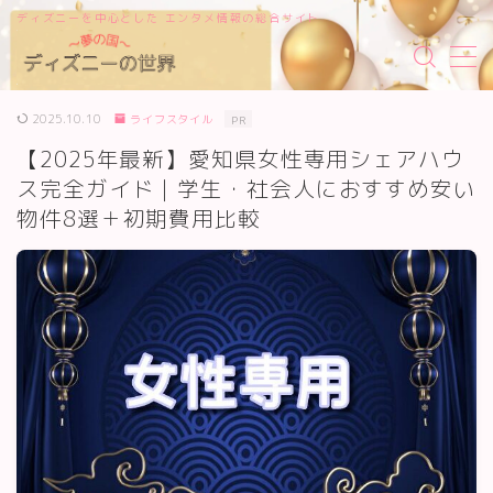
ディズニーを中心とした エンタメ情報の総合サイト
MENU
2025.10.10
ライフスタイル
PR
サイトマップ
【2025年最新】愛知県女性専用シェアハウ
ス完全ガイド｜学生・社会人におすすめ安い
物件8選＋初期費用比較
お問い合わせ