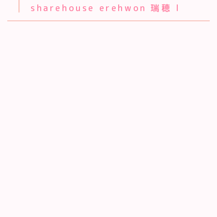
1
sharehouse erehwon 瑞穂 I