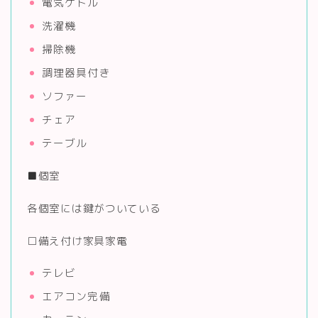
電気ケトル
洗濯機
掃除機
調理器具付き
ソファー
チェア
テーブル
■個室
各個室には鍵がついている
□備え付け家具家電
テレビ
エアコン完備