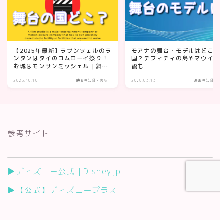
【2025年最新】ラプンツェルのラ
モアナの舞台・モデルはどこ
ンタンはタイのコムローイ祭り！
国？テフィティの島やマウイ
お城はモンサンミッシェル｜舞台
説も
モデル完全ガイド
2025.10.10
映画豆知識・裏話
2026.03.13
映画豆知識・
参考サイト
▶ディズニー公式｜Disney.jp
▶【公式】ディズニープラス
▶東京ディズニーリゾートPR【公式】