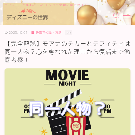
ディズニーを中心とした エンタメ情報の総合サイト
MENU
2025.10.01
映画豆知識・裏話
PR
サイトマップ
【完全解説】モアナのテカーとテフィティは
同一人物？心を奪われた理由から復活まで徹
底考察！
お問い合わせ