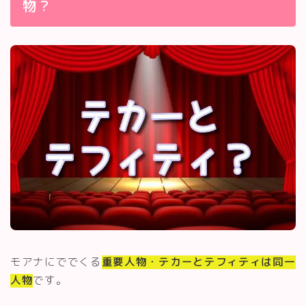
物？
モアナにででくる
重要人物・テカーとテフィティは同一
人物
です。