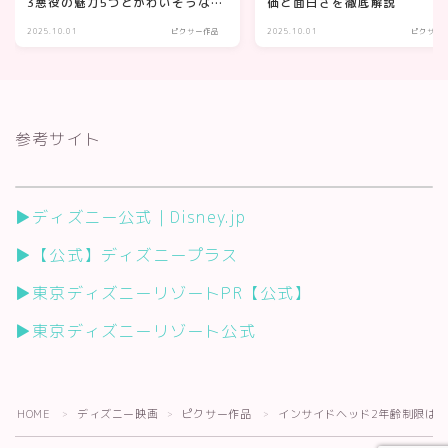
3悪役の魅力5つとかわいそうな過
価と面白さを徹底解説
去を徹底解説
2025.10.01
ピクサー作品
2025.10.01
ピクサー
参考サイト
▶ディズニー公式｜Disney.jp
▶【公式】ディズニープラス
▶東京ディズニーリゾートPR【公式】
▶東京ディズニーリゾート公式
HOME
ディズニー映画
ピクサー作品
インサイドヘッド2年齢制限は
＞
＞
＞