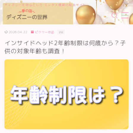
ディズニーを中心とした エンタメ情報の総合サイト
MENU
2026.04.22
ピクサー作品
PR
サイトマップ
インサイドヘッド2年齢制限は何歳から？子
供の対象年齢も調査！
お問い合わせ